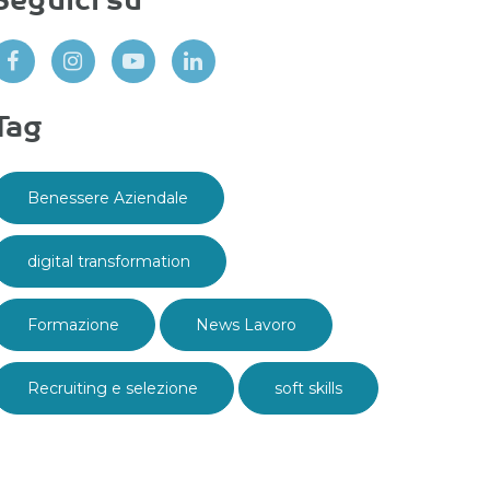
Seguici su
Tag
Benessere Aziendale
digital transformation
Formazione
News Lavoro
Recruiting e selezione
soft skills