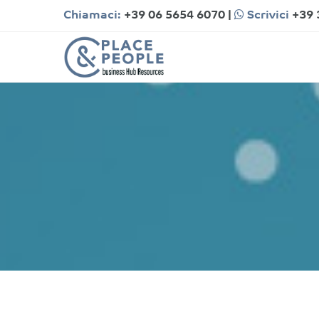
Chiamaci:
+39 06 5654 6070
|
Scrivici
+39 