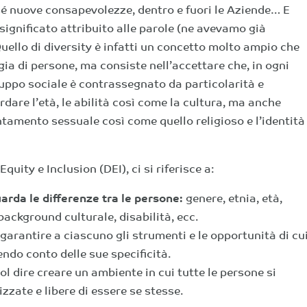
sé nuove consapevolezze, dentro e fuori le Aziende… E
 significato attribuito alle parole (ne avevamo già
Quello di diversity è infatti un concetto molto ampio che
ia di persone, ma consiste nell’accettare che, in ogni
ruppo sociale è contrassegnato da particolarità e
dare l’età, le abilità così come la cultura, ma anche
ntamento sessuale così come quello religioso e l’identità
quity e Inclusion (DEI), ci si riferisce a:
uarda le differenze tra le persone:
genere, etnia, età,
ackground culturale, disabilità, ecc.
 garantire a ciascuno gli strumenti e le opportunità di cu
ndo conto delle sue specificità.
ol dire creare un ambiente in cui tutte le persone si
zzate e libere di essere se stesse.