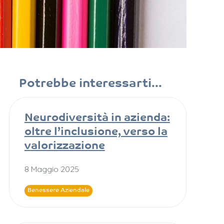
Potrebbe interessarti...
Neurodiversità in azienda:
oltre l’inclusione, verso la
valorizzazione
8 Maggio 2025
Benessere Aziendale