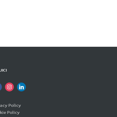
UICI
ebook
instagram
linkedin
vacy Policy
kie Policy