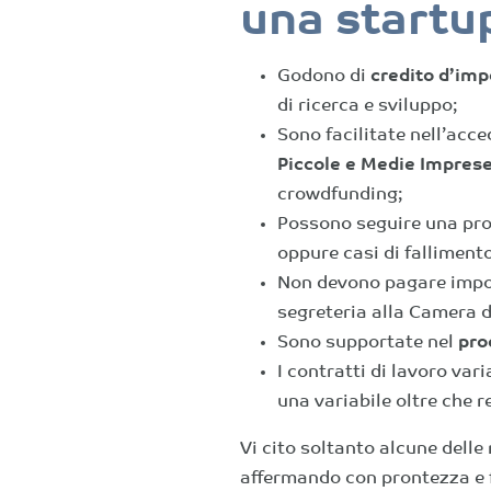
una startu
Godono di
credito d’im
di ricerca e sviluppo;
Sono facilitate nell’acc
Piccole e Medie Impres
crowdfunding;
Possono seguire una proc
oppure casi di falliment
Non devono pagare imposta
segreteria alla Camera 
Sono supportate nel
pro
I contratti di lavoro var
una variabile oltre che re
Vi cito soltanto alcune delle
affermando con prontezza e f