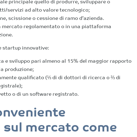
le principale quello di produrre, sviluppare o
i/servizi ad alto valore tecnologico;
ne, scissione o cessione di ramo d’azienda.
n mercato regolamentato o in una piattaforma
zione.
e startup innovative
:
rca e sviluppo pari almeno al 15% del maggior rapporto
lla produzione;
ente qualificato (⅓ di di dottori di ricerca o ⅔ di
gistrale);
vetto o di un software registrato
.
onveniente
si sul mercato come