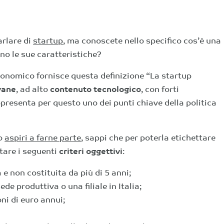
arlare di
startup
, ma conoscete nello specifico cos’è una
no le sue caratteristiche?
Economico fornisce questa definizione “La startup
vane
, ad alto
contenuto tecnologico
, con forti
ppresenta per questo uno dei punti chiave della politica
 o
aspiri a farne parte
, sappi che per poterla etichettare
tare i seguenti
criteri oggettivi
:
e non costituita da più di 5 anni;
de produttiva o una filiale in Italia;
ni di euro annui;