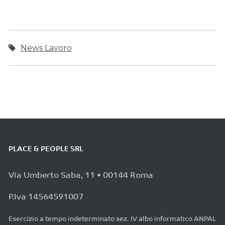
News Lavoro
PLACE & PEOPLE SRL
Via Umberto Saba, 11 • 00144 Roma
P.Iva 14564591007
Esercizio a tempo indeterminato sez. IV albo informatico ANPAL